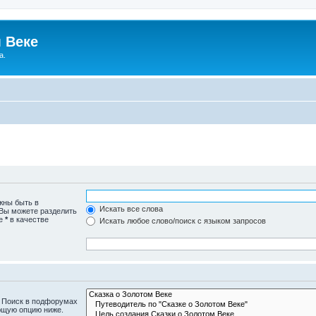
 Веке
а.
жны быть в
Искать все слова
 Вы можете разделить
те
*
в качестве
Искать любое слово/поиск с языком запросов
. Поиск в подфорумах
ющую опцию ниже.