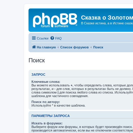
Сказка о Золотом
В Сказке истина, а в Истине сказк
Ссылки
FAQ
На главную
Список форумов
Поиск
Поиск
ЗАПРОС
Ключевые слова:
Вы можете использовать
+
, чтобы определить слова, которые дол
результатах, и
-
для слов, которых в результатах быть не должно.
слова символом
|
для поиска любого слова из списка. Используй
шаблона для частичного совпадения.
Поиск по автору:
Используйте * в качестве шаблона.
ПАРАМЕТРЫ ЗАПРОСА
Искать в форумах:
Выберите форум или форумы, в которых будет произведён поиск
производится автоматически, если вы не отключили соответству