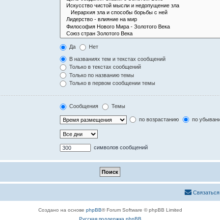
Да
Нет
В названиях тем и текстах сообщений
Только в текстах сообщений
Только по названию темы
Только в первом сообщении темы
Сообщения
Темы
по возрастанию
по убыван
символов сообщений
Связаться
Создано на основе
phpBB
® Forum Software © phpBB Limited
Русская поддержка phpBB