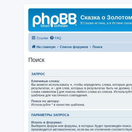
Сказка о Золотом
В Сказке истина, а в Истине сказк
Ссылки
FAQ
На главную
Список форумов
Поиск
Поиск
ЗАПРОС
Ключевые слова:
Вы можете использовать
+
, чтобы определить слова, которые дол
результатах, и
-
для слов, которых в результатах быть не должно.
слова символом
|
для поиска любого слова из списка. Используй
шаблона для частичного совпадения.
Поиск по автору:
Используйте * в качестве шаблона.
ПАРАМЕТРЫ ЗАПРОСА
Искать в форумах:
Выберите форум или форумы, в которых будет произведён поиск
производится автоматически, если вы не отключили соответству