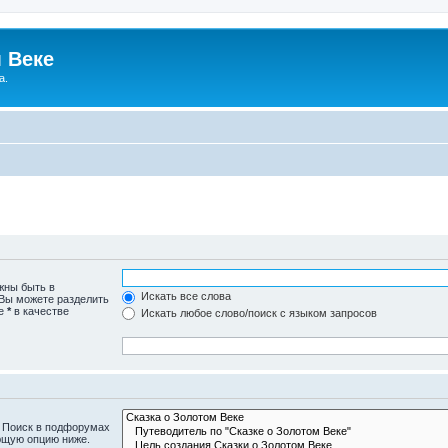
 Веке
а.
жны быть в
Искать все слова
 Вы можете разделить
те
*
в качестве
Искать любое слово/поиск с языком запросов
. Поиск в подфорумах
ющую опцию ниже.