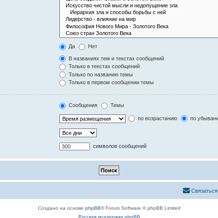
Да
Нет
В названиях тем и текстах сообщений
Только в текстах сообщений
Только по названию темы
Только в первом сообщении темы
Сообщения
Темы
по возрастанию
по убыван
символов сообщений
Связаться
Создано на основе
phpBB
® Forum Software © phpBB Limited
Русская поддержка phpBB