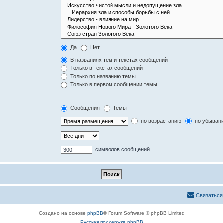
Да
Нет
В названиях тем и текстах сообщений
Только в текстах сообщений
Только по названию темы
Только в первом сообщении темы
Сообщения
Темы
по возрастанию
по убыван
символов сообщений
Связаться
Создано на основе
phpBB
® Forum Software © phpBB Limited
Русская поддержка phpBB