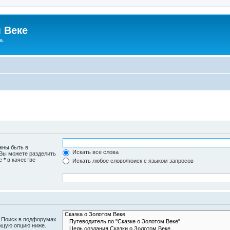
 Веке
а.
жны быть в
Искать все слова
 Вы можете разделить
те
*
в качестве
Искать любое слово/поиск с языком запросов
. Поиск в подфорумах
ющую опцию ниже.