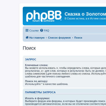
Сказка о Золотом
В Сказке истина, а в Истине сказк
Ссылки
FAQ
На главную
Список форумов
Поиск
Поиск
ЗАПРОС
Ключевые слова:
Вы можете использовать
+
, чтобы определить слова, которые дол
результатах, и
-
для слов, которых в результатах быть не должно.
слова символом
|
для поиска любого слова из списка. Используй
шаблона для частичного совпадения.
Поиск по автору:
Используйте * в качестве шаблона.
ПАРАМЕТРЫ ЗАПРОСА
Искать в форумах:
Выберите форум или форумы, в которых будет произведён поиск
производится автоматически, если вы не отключили соответству