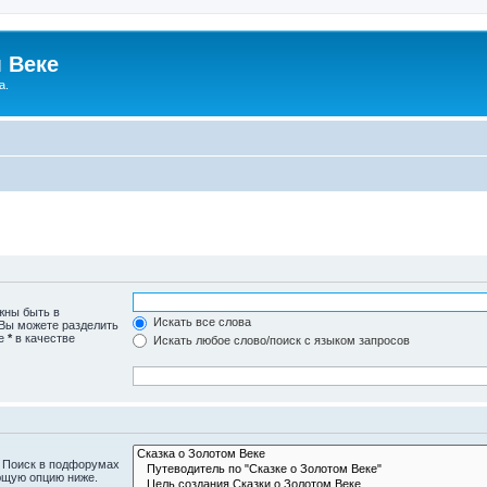
 Веке
а.
жны быть в
Искать все слова
 Вы можете разделить
те
*
в качестве
Искать любое слово/поиск с языком запросов
. Поиск в подфорумах
ющую опцию ниже.