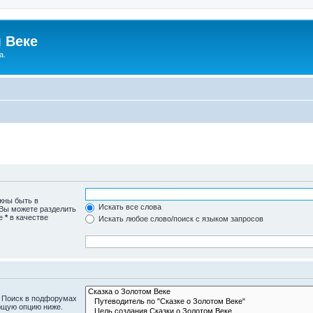
 Веке
а.
жны быть в
Искать все слова
 Вы можете разделить
те
*
в качестве
Искать любое слово/поиск с языком запросов
. Поиск в подфорумах
ющую опцию ниже.