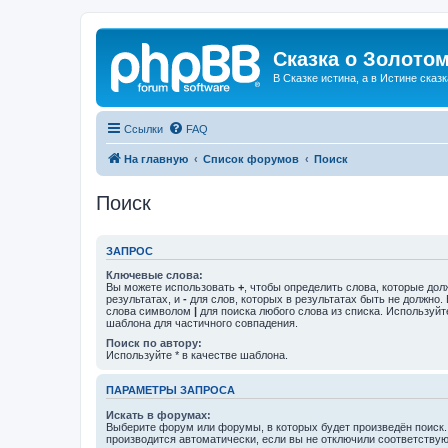
Сказка о Золотом
В Сказке истина, а в Истине сказк
Ссылки
FAQ
На главную
Список форумов
Поиск
Поиск
ЗАПРОС
Ключевые слова:
Вы можете использовать
+
, чтобы определить слова, которые дол
результатах, и
-
для слов, которых в результатах быть не должно.
слова символом
|
для поиска любого слова из списка. Используй
шаблона для частичного совпадения.
Поиск по автору:
Используйте * в качестве шаблона.
ПАРАМЕТРЫ ЗАПРОСА
Искать в форумах:
Выберите форум или форумы, в которых будет произведён поиск
производится автоматически, если вы не отключили соответству