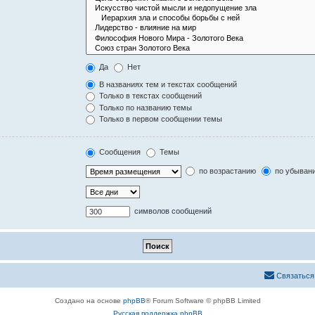
Да
Нет
В названиях тем и текстах сообщений
Только в текстах сообщений
Только по названию темы
Только в первом сообщении темы
Сообщения
Темы
по возрастанию
по убыван
символов сообщений
Связаться
Создано на основе
phpBB
® Forum Software © phpBB Limited
Русская поддержка phpBB