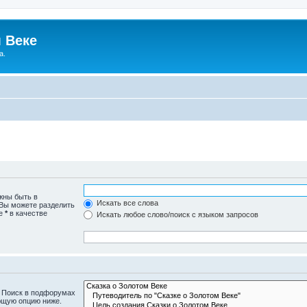
 Веке
а.
жны быть в
Искать все слова
 Вы можете разделить
те
*
в качестве
Искать любое слово/поиск с языком запросов
. Поиск в подфорумах
ющую опцию ниже.