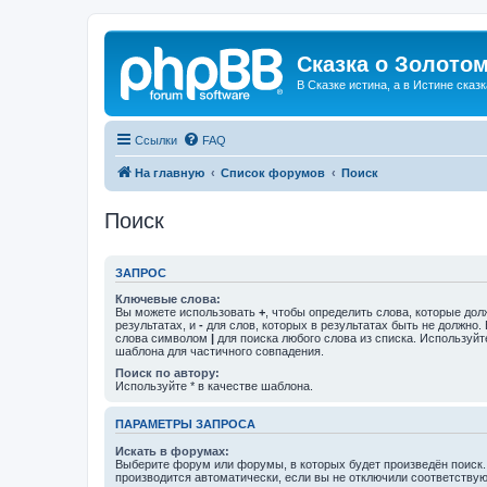
Сказка о Золотом
В Сказке истина, а в Истине сказк
Ссылки
FAQ
На главную
Список форумов
Поиск
Поиск
ЗАПРОС
Ключевые слова:
Вы можете использовать
+
, чтобы определить слова, которые дол
результатах, и
-
для слов, которых в результатах быть не должно.
слова символом
|
для поиска любого слова из списка. Используй
шаблона для частичного совпадения.
Поиск по автору:
Используйте * в качестве шаблона.
ПАРАМЕТРЫ ЗАПРОСА
Искать в форумах:
Выберите форум или форумы, в которых будет произведён поиск
производится автоматически, если вы не отключили соответству