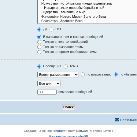
Да
Нет
В названиях тем и текстах сообщений
Только в текстах сообщений
Только по названию темы
Только в первом сообщении темы
Сообщения
Темы
по возрастанию
по убыван
символов сообщений
Связаться
Создано на основе
phpBB
® Forum Software © phpBB Limited
Русская поддержка phpBB