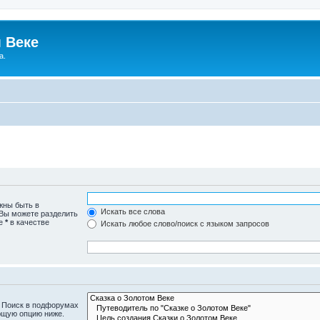
 Веке
а.
жны быть в
Искать все слова
 Вы можете разделить
те
*
в качестве
Искать любое слово/поиск с языком запросов
. Поиск в подфорумах
ющую опцию ниже.