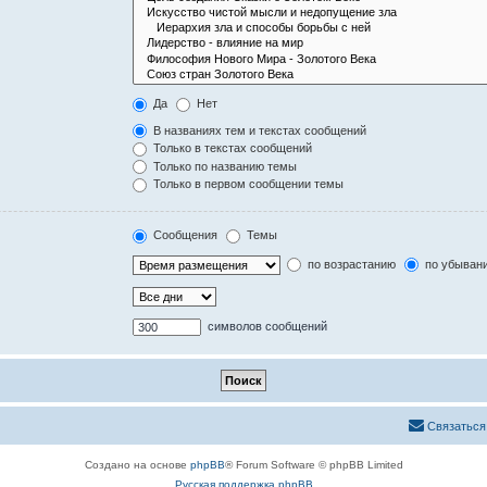
Да
Нет
В названиях тем и текстах сообщений
Только в текстах сообщений
Только по названию темы
Только в первом сообщении темы
Сообщения
Темы
по возрастанию
по убыван
символов сообщений
Связаться
Создано на основе
phpBB
® Forum Software © phpBB Limited
Русская поддержка phpBB