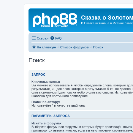
Сказка о Золотом
В Сказке истина, а в Истине сказк
Ссылки
FAQ
На главную
Список форумов
Поиск
Поиск
ЗАПРОС
Ключевые слова:
Вы можете использовать
+
, чтобы определить слова, которые дол
результатах, и
-
для слов, которых в результатах быть не должно.
слова символом
|
для поиска любого слова из списка. Используй
шаблона для частичного совпадения.
Поиск по автору:
Используйте * в качестве шаблона.
ПАРАМЕТРЫ ЗАПРОСА
Искать в форумах:
Выберите форум или форумы, в которых будет произведён поиск
производится автоматически, если вы не отключили соответству