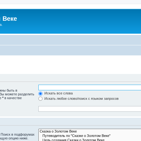
 Веке
а.
жны быть в
Искать все слова
 Вы можете разделить
те
*
в качестве
Искать любое слово/поиск с языком запросов
. Поиск в подфорумах
ющую опцию ниже.