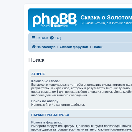
Сказка о Золотом
В Сказке истина, а в Истине сказк
Ссылки
FAQ
На главную
Список форумов
Поиск
Поиск
ЗАПРОС
Ключевые слова:
Вы можете использовать
+
, чтобы определить слова, которые дол
результатах, и
-
для слов, которых в результатах быть не должно.
слова символом
|
для поиска любого слова из списка. Используй
шаблона для частичного совпадения.
Поиск по автору:
Используйте * в качестве шаблона.
ПАРАМЕТРЫ ЗАПРОСА
Искать в форумах:
Выберите форум или форумы, в которых будет произведён поиск
производится автоматически, если вы не отключили соответству