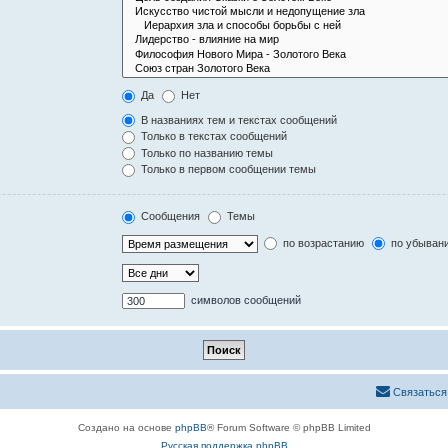
Да
Нет
В названиях тем и текстах сообщений
Только в текстах сообщений
Только по названию темы
Только в первом сообщении темы
Сообщения
Темы
по возрастанию
по убыван
символов сообщений
Связаться
Создано на основе
phpBB
® Forum Software © phpBB Limited
Русская поддержка phpBB