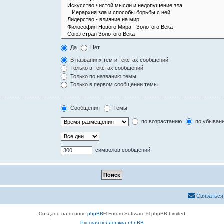
Да
Нет
В названиях тем и текстах сообщений
Только в текстах сообщений
Только по названию темы
Только в первом сообщении темы
Сообщения
Темы
по возрастанию
по убыван
символов сообщений
Связаться
Создано на основе
phpBB
® Forum Software © phpBB Limited
Русская поддержка phpBB