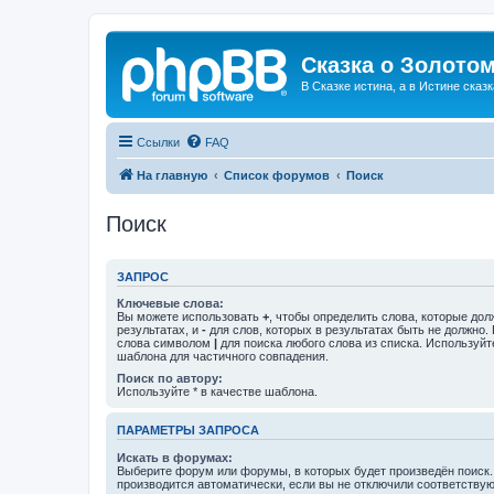
Сказка о Золотом
В Сказке истина, а в Истине сказк
Ссылки
FAQ
На главную
Список форумов
Поиск
Поиск
ЗАПРОС
Ключевые слова:
Вы можете использовать
+
, чтобы определить слова, которые дол
результатах, и
-
для слов, которых в результатах быть не должно.
слова символом
|
для поиска любого слова из списка. Используй
шаблона для частичного совпадения.
Поиск по автору:
Используйте * в качестве шаблона.
ПАРАМЕТРЫ ЗАПРОСА
Искать в форумах:
Выберите форум или форумы, в которых будет произведён поиск
производится автоматически, если вы не отключили соответству