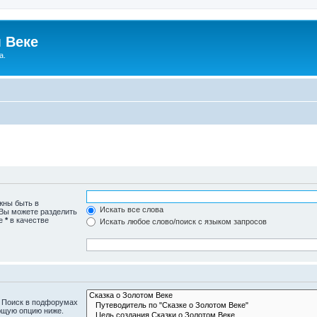
 Веке
а.
жны быть в
Искать все слова
 Вы можете разделить
те
*
в качестве
Искать любое слово/поиск с языком запросов
. Поиск в подфорумах
ющую опцию ниже.