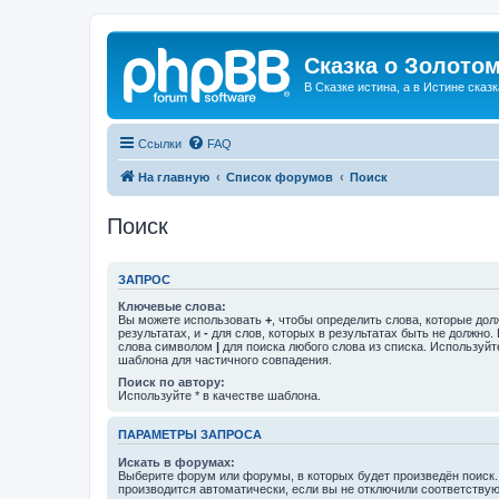
Сказка о Золотом
В Сказке истина, а в Истине сказк
Ссылки
FAQ
На главную
Список форумов
Поиск
Поиск
ЗАПРОС
Ключевые слова:
Вы можете использовать
+
, чтобы определить слова, которые дол
результатах, и
-
для слов, которых в результатах быть не должно.
слова символом
|
для поиска любого слова из списка. Используй
шаблона для частичного совпадения.
Поиск по автору:
Используйте * в качестве шаблона.
ПАРАМЕТРЫ ЗАПРОСА
Искать в форумах:
Выберите форум или форумы, в которых будет произведён поиск
производится автоматически, если вы не отключили соответству