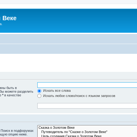
 Веке
а.
жны быть в
Искать все слова
 Вы можете разделить
те
*
в качестве
Искать любое слово/поиск с языком запросов
. Поиск в подфорумах
ющую опцию ниже.