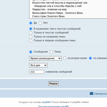
Да
Нет
В названиях тем и текстах сообщений
Только в текстах сообщений
Только по названию темы
Только в первом сообщении темы
Сообщения
Темы
по возрастанию
по убыван
символов сообщений
Связаться
Создано на основе
phpBB
® Forum Software © phpBB Limited
Русская поддержка phpBB