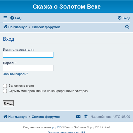
Сказка о Золотом Веке
FAQ
Вход
П
На главную
Список форумов
о
Вход
и
с
Имя пользователя:
к
Пароль:
Забыли пароль?
Запомнить меня
Скрыть моё пребывание на конференции в этот раз
На главную
Список форумов
Часовой пояс:
UTC+03:00
Создано на основе
phpBB
® Forum Software © phpBB Limited
Русская поддержка phpBB