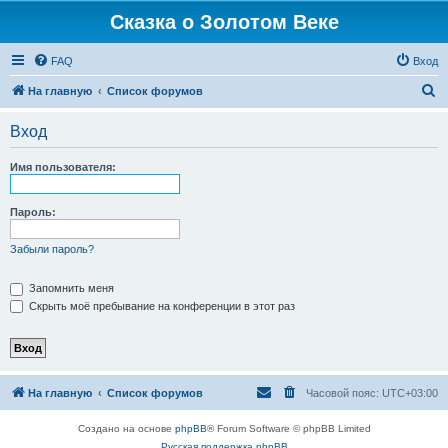
Сказка о Золотом Веке
FAQ
Вход
П
На главную
Список форумов
о
Вход
и
с
Имя пользователя:
к
Пароль:
Забыли пароль?
Запомнить меня
Скрыть моё пребывание на конференции в этот раз
На главную
Список форумов
Часовой пояс:
UTC+03:00
Создано на основе
phpBB
® Forum Software © phpBB Limited
Русская поддержка phpBB