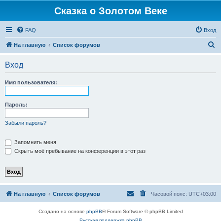
Сказка о Золотом Веке
FAQ
Вход
П
На главную
Список форумов
о
Вход
и
с
Имя пользователя:
к
Пароль:
Забыли пароль?
Запомнить меня
Скрыть моё пребывание на конференции в этот раз
На главную
Список форумов
Часовой пояс:
UTC+03:00
Создано на основе
phpBB
® Forum Software © phpBB Limited
Русская поддержка phpBB