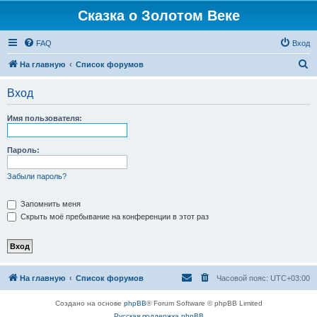
Сказка о Золотом Веке
FAQ
Вход
П
На главную
Список форумов
о
Вход
и
с
Имя пользователя:
к
Пароль:
Забыли пароль?
Запомнить меня
Скрыть моё пребывание на конференции в этот раз
На главную
Список форумов
Часовой пояс:
UTC+03:00
Создано на основе
phpBB
® Forum Software © phpBB Limited
Русская поддержка phpBB