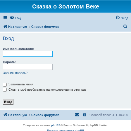
Сказка о Золотом Веке
FAQ
Вход
П
На главную
Список форумов
о
Вход
и
с
Имя пользователя:
к
Пароль:
Забыли пароль?
Запомнить меня
Скрыть моё пребывание на конференции в этот раз
На главную
Список форумов
Часовой пояс:
UTC+03:00
Создано на основе
phpBB
® Forum Software © phpBB Limited
Русская поддержка phpBB