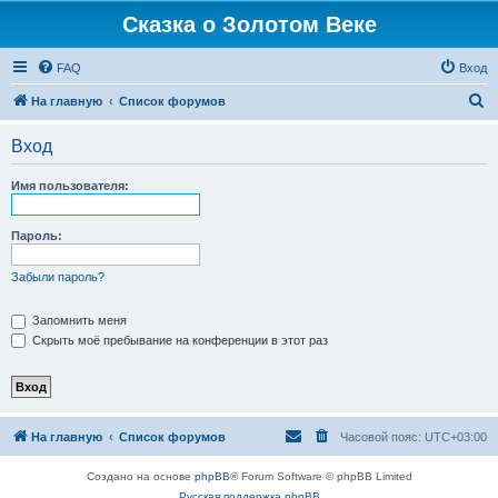
Сказка о Золотом Веке
FAQ
Вход
П
На главную
Список форумов
о
Вход
и
с
Имя пользователя:
к
Пароль:
Забыли пароль?
Запомнить меня
Скрыть моё пребывание на конференции в этот раз
На главную
Список форумов
Часовой пояс:
UTC+03:00
Создано на основе
phpBB
® Forum Software © phpBB Limited
Русская поддержка phpBB