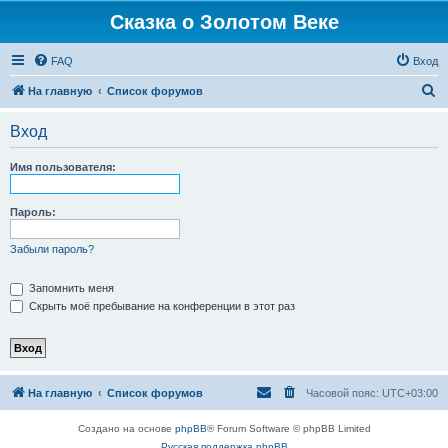
Сказка о Золотом Веке
FAQ
Вход
П
На главную
Список форумов
о
Вход
и
с
Имя пользователя:
к
Пароль:
Забыли пароль?
Запомнить меня
Скрыть моё пребывание на конференции в этот раз
На главную
Список форумов
Часовой пояс:
UTC+03:00
Создано на основе
phpBB
® Forum Software © phpBB Limited
Русская поддержка phpBB