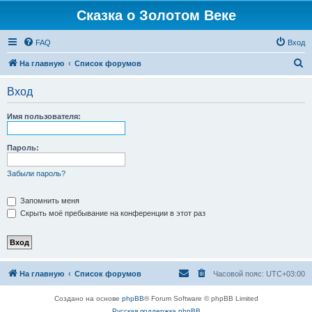
Сказка о Золотом Веке
FAQ
Вход
П
На главную
Список форумов
о
Вход
и
с
Имя пользователя:
к
Пароль:
Забыли пароль?
Запомнить меня
Скрыть моё пребывание на конференции в этот раз
На главную
Список форумов
Часовой пояс:
UTC+03:00
Создано на основе
phpBB
® Forum Software © phpBB Limited
Русская поддержка phpBB