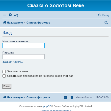
Сказка о Золотом Веке
FAQ
Вход
П
На главную
Список форумов
о
Вход
и
с
Имя пользователя:
к
Пароль:
Забыли пароль?
Запомнить меня
Скрыть моё пребывание на конференции в этот раз
На главную
Список форумов
Часовой пояс:
UTC+03:00
Создано на основе
phpBB
® Forum Software © phpBB Limited
Русская поддержка phpBB