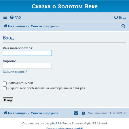
Сказка о Золотом Веке
FAQ
Вход
П
На главную
Список форумов
о
Вход
и
с
Имя пользователя:
к
Пароль:
Забыли пароль?
Запомнить меня
Скрыть моё пребывание на конференции в этот раз
На главную
Список форумов
Часовой пояс:
UTC+03:00
Создано на основе
phpBB
® Forum Software © phpBB Limited
Русская поддержка phpBB