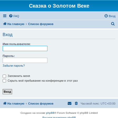
Сказка о Золотом Веке
FAQ
Вход
П
На главную
Список форумов
о
Вход
и
с
Имя пользователя:
к
Пароль:
Забыли пароль?
Запомнить меня
Скрыть моё пребывание на конференции в этот раз
На главную
Список форумов
Часовой пояс:
UTC+03:00
Создано на основе
phpBB
® Forum Software © phpBB Limited
Русская поддержка phpBB