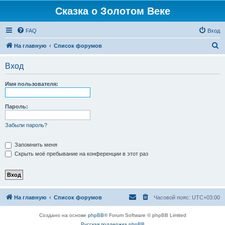
Сказка о Золотом Веке
FAQ
Вход
П
На главную
Список форумов
о
Вход
и
с
Имя пользователя:
к
Пароль:
Забыли пароль?
Запомнить меня
Скрыть моё пребывание на конференции в этот раз
На главную
Список форумов
Часовой пояс:
UTC+03:00
Создано на основе
phpBB
® Forum Software © phpBB Limited
Русская поддержка phpBB