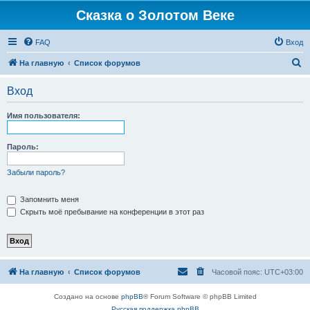
Сказка о Золотом Веке
FAQ
Вход
П
На главную
Список форумов
о
Вход
и
с
Имя пользователя:
к
Пароль:
Забыли пароль?
Запомнить меня
Скрыть моё пребывание на конференции в этот раз
На главную
Список форумов
Часовой пояс:
UTC+03:00
Создано на основе
phpBB
® Forum Software © phpBB Limited
Русская поддержка phpBB