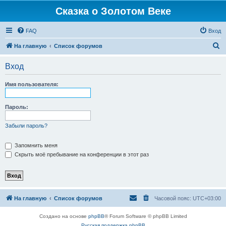
Сказка о Золотом Веке
FAQ
Вход
П
На главную
Список форумов
о
Вход
и
с
Имя пользователя:
к
Пароль:
Забыли пароль?
Запомнить меня
Скрыть моё пребывание на конференции в этот раз
На главную
Список форумов
Часовой пояс:
UTC+03:00
Создано на основе
phpBB
® Forum Software © phpBB Limited
Русская поддержка phpBB