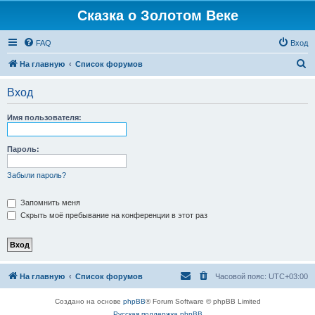
Сказка о Золотом Веке
FAQ
Вход
П
На главную
Список форумов
о
Вход
и
с
Имя пользователя:
к
Пароль:
Забыли пароль?
Запомнить меня
Скрыть моё пребывание на конференции в этот раз
На главную
Список форумов
Часовой пояс:
UTC+03:00
Создано на основе
phpBB
® Forum Software © phpBB Limited
Русская поддержка phpBB