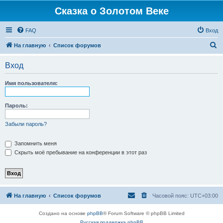
Сказка о Золотом Веке
FAQ
Вход
П
На главную
Список форумов
о
Вход
и
с
Имя пользователя:
к
Пароль:
Забыли пароль?
Запомнить меня
Скрыть моё пребывание на конференции в этот раз
На главную
Список форумов
Часовой пояс:
UTC+03:00
Создано на основе
phpBB
® Forum Software © phpBB Limited
Русская поддержка phpBB