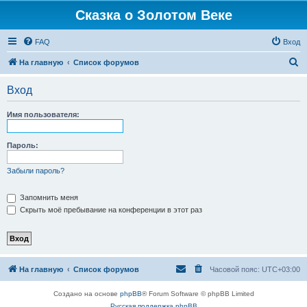
Сказка о Золотом Веке
FAQ
Вход
П
На главную
Список форумов
о
Вход
и
с
Имя пользователя:
к
Пароль:
Забыли пароль?
Запомнить меня
Скрыть моё пребывание на конференции в этот раз
На главную
Список форумов
Часовой пояс:
UTC+03:00
Создано на основе
phpBB
® Forum Software © phpBB Limited
Русская поддержка phpBB