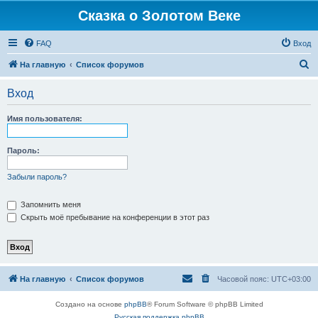
Сказка о Золотом Веке
FAQ
Вход
П
На главную
Список форумов
о
Вход
и
с
Имя пользователя:
к
Пароль:
Забыли пароль?
Запомнить меня
Скрыть моё пребывание на конференции в этот раз
На главную
Список форумов
Часовой пояс:
UTC+03:00
Создано на основе
phpBB
® Forum Software © phpBB Limited
Русская поддержка phpBB