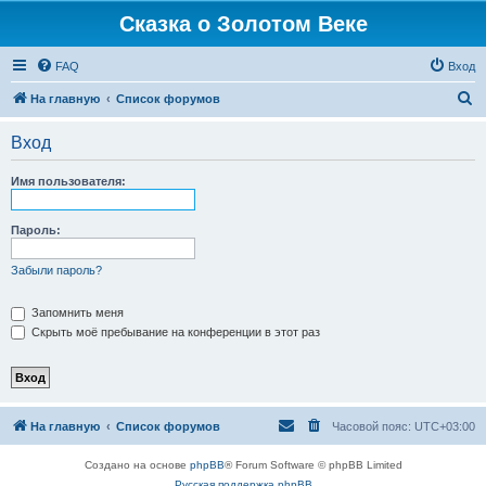
Сказка о Золотом Веке
FAQ
Вход
П
На главную
Список форумов
о
Вход
и
с
Имя пользователя:
к
Пароль:
Забыли пароль?
Запомнить меня
Скрыть моё пребывание на конференции в этот раз
На главную
Список форумов
Часовой пояс:
UTC+03:00
Создано на основе
phpBB
® Forum Software © phpBB Limited
Русская поддержка phpBB