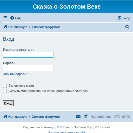
Сказка о Золотом Веке
FAQ
Вход
П
На главную
Список форумов
о
Вход
и
с
Имя пользователя:
к
Пароль:
Забыли пароль?
Запомнить меня
Скрыть моё пребывание на конференции в этот раз
На главную
Список форумов
Часовой пояс:
UTC+03:00
Создано на основе
phpBB
® Forum Software © phpBB Limited
Русская поддержка phpBB