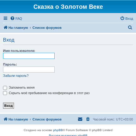
Сказка о Золотом Веке
FAQ
Вход
П
На главную
Список форумов
о
Вход
и
с
Имя пользователя:
к
Пароль:
Забыли пароль?
Запомнить меня
Скрыть моё пребывание на конференции в этот раз
На главную
Список форумов
Часовой пояс:
UTC+03:00
Создано на основе
phpBB
® Forum Software © phpBB Limited
Русская поддержка phpBB