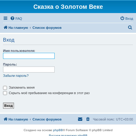
Сказка о Золотом Веке
FAQ
Вход
П
На главную
Список форумов
о
Вход
и
с
Имя пользователя:
к
Пароль:
Забыли пароль?
Запомнить меня
Скрыть моё пребывание на конференции в этот раз
На главную
Список форумов
Часовой пояс:
UTC+03:00
Создано на основе
phpBB
® Forum Software © phpBB Limited
Русская поддержка phpBB