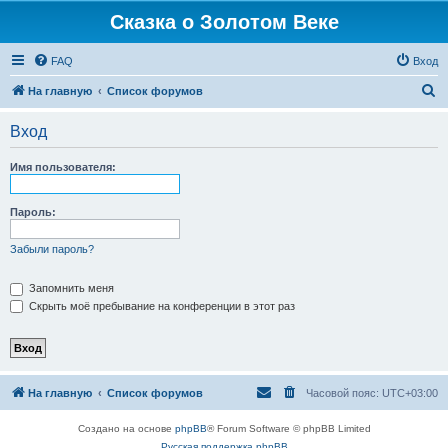
Сказка о Золотом Веке
FAQ
Вход
П
На главную
Список форумов
о
Вход
и
с
Имя пользователя:
к
Пароль:
Забыли пароль?
Запомнить меня
Скрыть моё пребывание на конференции в этот раз
На главную
Список форумов
Часовой пояс:
UTC+03:00
Создано на основе
phpBB
® Forum Software © phpBB Limited
Русская поддержка phpBB