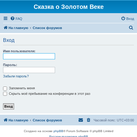
Сказка о Золотом Веке
FAQ
Вход
П
На главную
Список форумов
о
Вход
и
с
Имя пользователя:
к
Пароль:
Забыли пароль?
Запомнить меня
Скрыть моё пребывание на конференции в этот раз
На главную
Список форумов
Часовой пояс:
UTC+03:00
Создано на основе
phpBB
® Forum Software © phpBB Limited
Русская поддержка phpBB