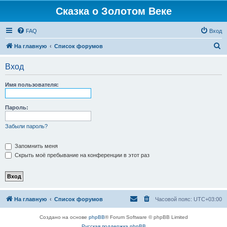
Сказка о Золотом Веке
FAQ
Вход
П
На главную
Список форумов
о
Вход
и
с
Имя пользователя:
к
Пароль:
Забыли пароль?
Запомнить меня
Скрыть моё пребывание на конференции в этот раз
На главную
Список форумов
Часовой пояс:
UTC+03:00
Создано на основе
phpBB
® Forum Software © phpBB Limited
Русская поддержка phpBB