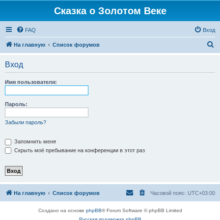
Сказка о Золотом Веке
FAQ
Вход
П
На главную
Список форумов
о
Вход
и
с
Имя пользователя:
к
Пароль:
Забыли пароль?
Запомнить меня
Скрыть моё пребывание на конференции в этот раз
На главную
Список форумов
Часовой пояс:
UTC+03:00
Создано на основе
phpBB
® Forum Software © phpBB Limited
Русская поддержка phpBB