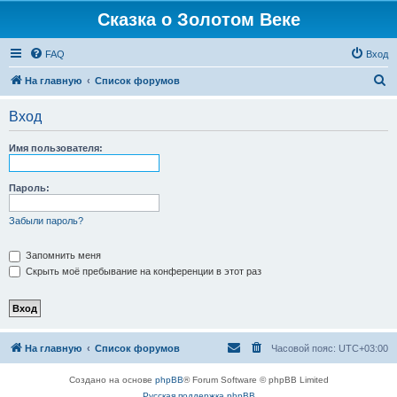
Сказка о Золотом Веке
FAQ
Вход
П
На главную
Список форумов
о
Вход
и
с
Имя пользователя:
к
Пароль:
Забыли пароль?
Запомнить меня
Скрыть моё пребывание на конференции в этот раз
На главную
Список форумов
Часовой пояс:
UTC+03:00
Создано на основе
phpBB
® Forum Software © phpBB Limited
Русская поддержка phpBB