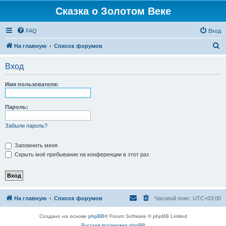
Сказка о Золотом Веке
FAQ
Вход
П
На главную
Список форумов
о
Вход
и
с
Имя пользователя:
к
Пароль:
Забыли пароль?
Запомнить меня
Скрыть моё пребывание на конференции в этот раз
На главную
Список форумов
Часовой пояс:
UTC+03:00
Создано на основе
phpBB
® Forum Software © phpBB Limited
Русская поддержка phpBB