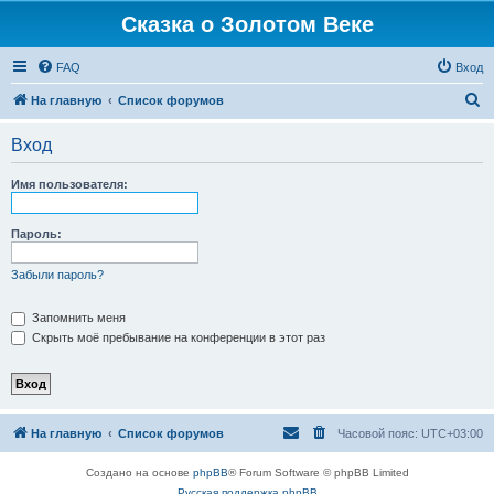
Сказка о Золотом Веке
FAQ
Вход
П
На главную
Список форумов
о
Вход
и
с
Имя пользователя:
к
Пароль:
Забыли пароль?
Запомнить меня
Скрыть моё пребывание на конференции в этот раз
На главную
Список форумов
Часовой пояс:
UTC+03:00
Создано на основе
phpBB
® Forum Software © phpBB Limited
Русская поддержка phpBB