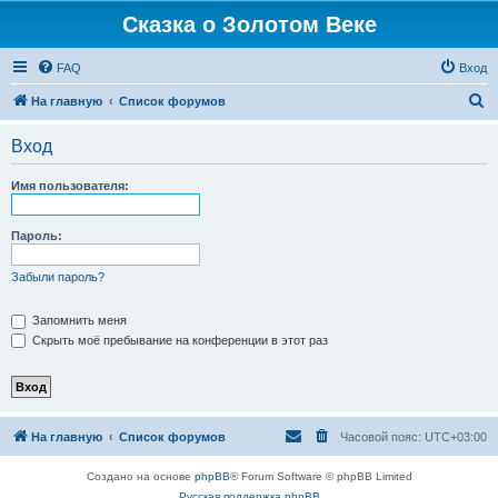
Сказка о Золотом Веке
FAQ
Вход
П
На главную
Список форумов
о
Вход
и
с
Имя пользователя:
к
Пароль:
Забыли пароль?
Запомнить меня
Скрыть моё пребывание на конференции в этот раз
На главную
Список форумов
Часовой пояс:
UTC+03:00
Создано на основе
phpBB
® Forum Software © phpBB Limited
Русская поддержка phpBB