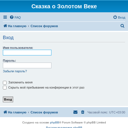
Сказка о Золотом Веке
FAQ
Вход
П
На главную
Список форумов
о
Вход
и
с
Имя пользователя:
к
Пароль:
Забыли пароль?
Запомнить меня
Скрыть моё пребывание на конференции в этот раз
На главную
Список форумов
Часовой пояс:
UTC+03:00
Создано на основе
phpBB
® Forum Software © phpBB Limited
Русская поддержка phpBB