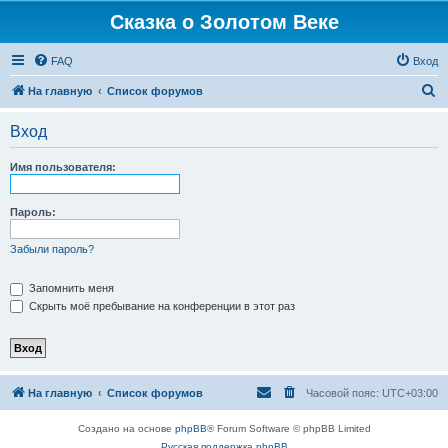
Сказка о Золотом Веке
FAQ
Вход
П
На главную
Список форумов
о
Вход
и
с
Имя пользователя:
к
Пароль:
Забыли пароль?
Запомнить меня
Скрыть моё пребывание на конференции в этот раз
На главную
Список форумов
Часовой пояс:
UTC+03:00
Создано на основе
phpBB
® Forum Software © phpBB Limited
Русская поддержка phpBB