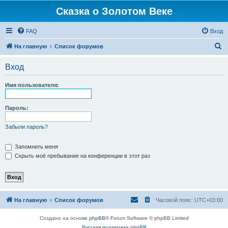
Сказка о Золотом Веке
FAQ
Вход
П
На главную
Список форумов
о
Вход
и
с
Имя пользователя:
к
Пароль:
Забыли пароль?
Запомнить меня
Скрыть моё пребывание на конференции в этот раз
На главную
Список форумов
Часовой пояс:
UTC+03:00
Создано на основе
phpBB
® Forum Software © phpBB Limited
Русская поддержка phpBB