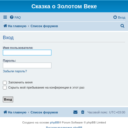
Сказка о Золотом Веке
FAQ
Вход
П
На главную
Список форумов
о
Вход
и
с
Имя пользователя:
к
Пароль:
Забыли пароль?
Запомнить меня
Скрыть моё пребывание на конференции в этот раз
На главную
Список форумов
Часовой пояс:
UTC+03:00
Создано на основе
phpBB
® Forum Software © phpBB Limited
Русская поддержка phpBB