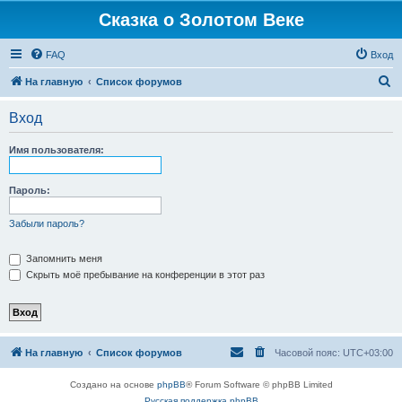
Сказка о Золотом Веке
FAQ
Вход
П
На главную
Список форумов
о
Вход
и
с
Имя пользователя:
к
Пароль:
Забыли пароль?
Запомнить меня
Скрыть моё пребывание на конференции в этот раз
На главную
Список форумов
Часовой пояс:
UTC+03:00
Создано на основе
phpBB
® Forum Software © phpBB Limited
Русская поддержка phpBB