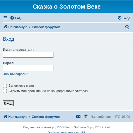
Сказка о Золотом Веке
FAQ
Вход
П
На главную
Список форумов
о
Вход
и
с
Имя пользователя:
к
Пароль:
Забыли пароль?
Запомнить меня
Скрыть моё пребывание на конференции в этот раз
На главную
Список форумов
Часовой пояс:
UTC+03:00
Создано на основе
phpBB
® Forum Software © phpBB Limited
Русская поддержка phpBB