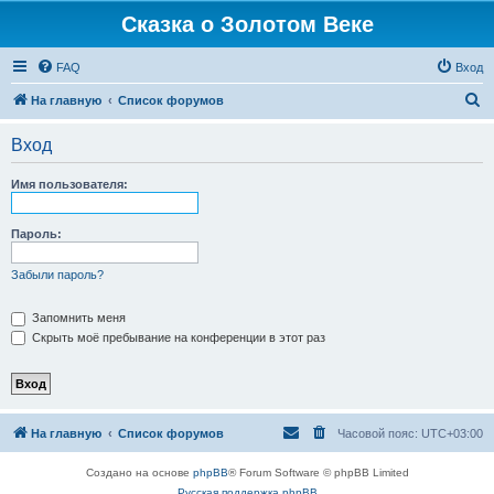
Сказка о Золотом Веке
FAQ
Вход
П
На главную
Список форумов
о
Вход
и
с
Имя пользователя:
к
Пароль:
Забыли пароль?
Запомнить меня
Скрыть моё пребывание на конференции в этот раз
На главную
Список форумов
Часовой пояс:
UTC+03:00
Создано на основе
phpBB
® Forum Software © phpBB Limited
Русская поддержка phpBB