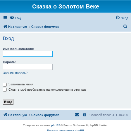
Сказка о Золотом Веке
FAQ
Вход
П
На главную
Список форумов
о
Вход
и
с
Имя пользователя:
к
Пароль:
Забыли пароль?
Запомнить меня
Скрыть моё пребывание на конференции в этот раз
На главную
Список форумов
Часовой пояс:
UTC+03:00
Создано на основе
phpBB
® Forum Software © phpBB Limited
Русская поддержка phpBB