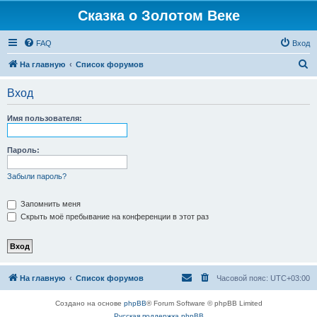
Сказка о Золотом Веке
FAQ
Вход
П
На главную
Список форумов
о
Вход
и
с
Имя пользователя:
к
Пароль:
Забыли пароль?
Запомнить меня
Скрыть моё пребывание на конференции в этот раз
На главную
Список форумов
Часовой пояс:
UTC+03:00
Создано на основе
phpBB
® Forum Software © phpBB Limited
Русская поддержка phpBB