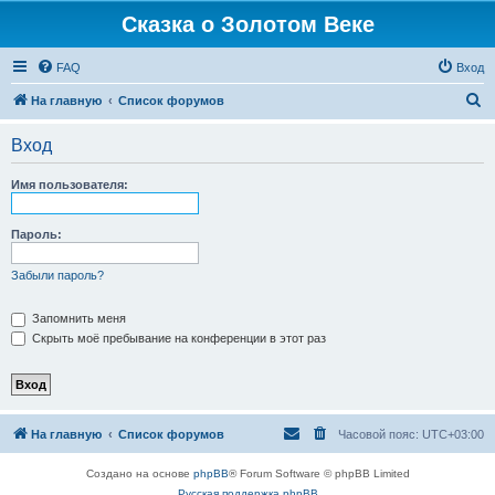
Сказка о Золотом Веке
FAQ
Вход
П
На главную
Список форумов
о
Вход
и
с
Имя пользователя:
к
Пароль:
Забыли пароль?
Запомнить меня
Скрыть моё пребывание на конференции в этот раз
На главную
Список форумов
Часовой пояс:
UTC+03:00
Создано на основе
phpBB
® Forum Software © phpBB Limited
Русская поддержка phpBB